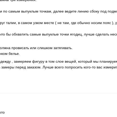
и по самым выпуклым точкам, далее ведите линию сбоку под под
уг талии, в самом узком месте ( не там, где обычно носим пояс ), 
что бы обхватить самые выпуклые точки ягодиц, лучше сделать нес
олжна провисать или слишком затягивать.
нком белье.
ежду , замеряем фигуру в том слое вещей, который мы планируем 
замеры перед заказом. Лучше всего попросить кого-то вас измерит