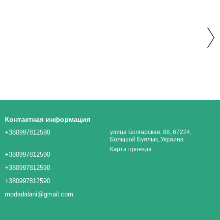
Контактная информация
+380997812590
улица Болгарская, 88, 67224,
Большой Буялык, Украина
Карта проезда
+380997812590
+380997812590
+380997812590
modadalani@gmail.com