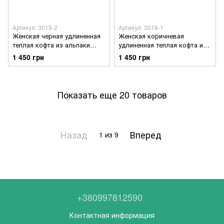
Артикул: 3018-2
Артикул: 3018-1
Женская черная удлиненная
Женская коричневая
теплая кофта из альпаки
удлиненная теплая кофта из
большие размеры
альпаки большие размеры
1 450 грн
1 450 грн
Показать еще 20 товаров
Назад
Вперед
1
из 9
+380997812590
Контактная информация