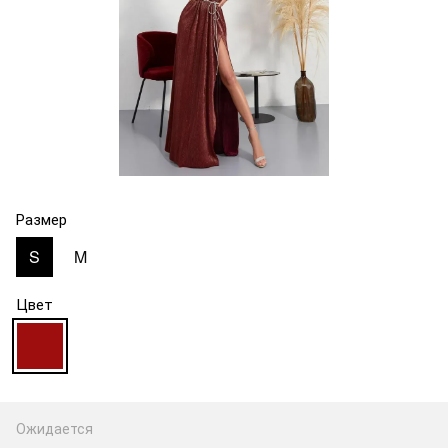
Размер
S
M
Цвет
Ожидается