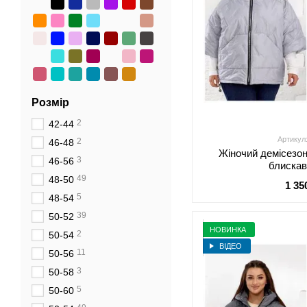
Розмір
2
42-44
Артикул
2
46-48
Жіночий демісезон
3
46-56
блискав
49
48-50
1 35
5
48-54
39
50-52
НОВИНКА
2
50-54
ВІДЕО
11
50-56
3
50-58
5
50-60