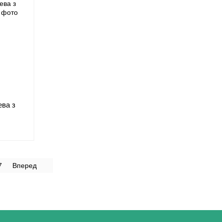
ева з
7
Вперед