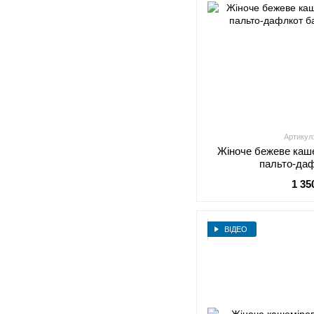
Артикул
Жіноче бежеве каш
пальто-да
1 35
ВІДЕО