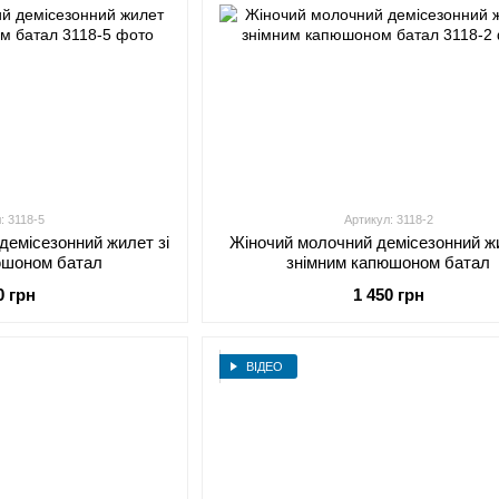
: 3118-5
Артикул: 3118-2
демісезонний жилет зі
Жіночий молочний демісезонний жи
юшоном батал
знімним капюшоном батал
0 грн
1 450 грн
ВІДЕО