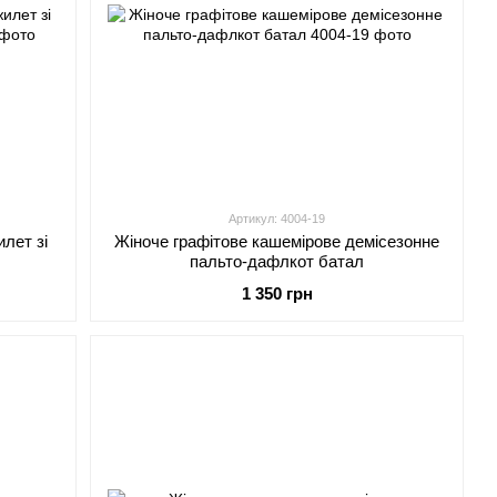
Артикул: 4004-19
лет зі
Жіноче графітове кашемірове демісезонне
пальто-дафлкот батал
1 350 грн