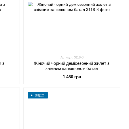
Артикул: 3118-8
и з
Жіночий чорний демісезонний жилет зі
знімним капюшоном батал
1 450 грн
ВІДЕО