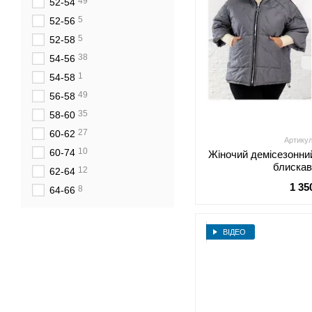
49
52-54
5
52-56
5
52-58
38
54-56
1
54-58
49
56-58
35
58-60
27
60-62
Артикул
10
60-74
Жіночий демісезонни
блискав
12
62-64
1 35
8
64-66
ВІДЕО