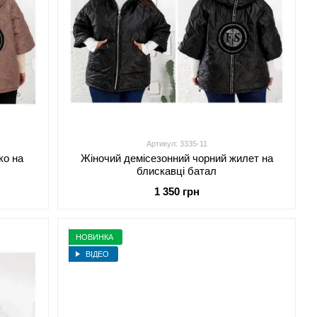
Артикул: 3335-11
ко на
Жіночий демісезонний чорний жилет на
блискавці батал
1 350 грн
НОВИНКА
ВІДЕО