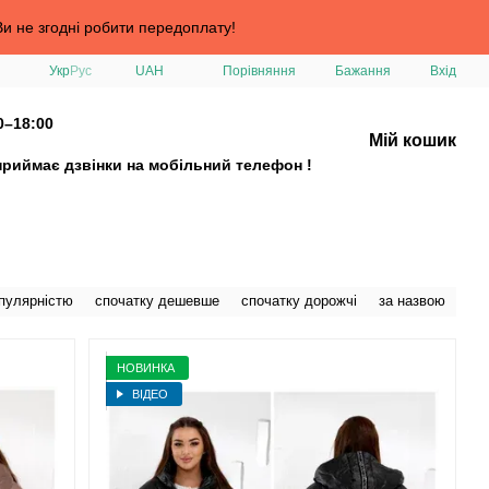
и не згодні робити передоплату!
Порівняння
Укр
Рус
UAH
Бажання
Вхід
0–18:00
Мій кошик
приймає дзвінки на мобільний телефон !
опулярністю
спочатку дешевше
спочатку дорожчі
за назвою
НОВИНКА
ВІДЕО