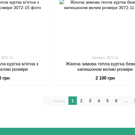
: 3072-15
Артикул: 3072-11
ла куртка м'ятна з
Жіноча зимова тепла куртка беж
еликі розміри
капюшоном великі розміри
0 грн
2 100 грн
Назад
1
2
3
4
5
6
...