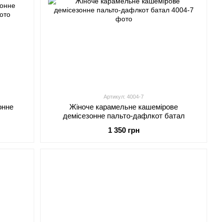
Артикул: 4004-7
онне
Жіноче карамельне кашемірове
демісезонне пальто-дафлкот батал
1 350 грн