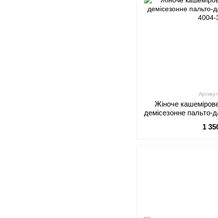
Артикул
Жіноче кашеміров
демісезонне пальто-д
1 35