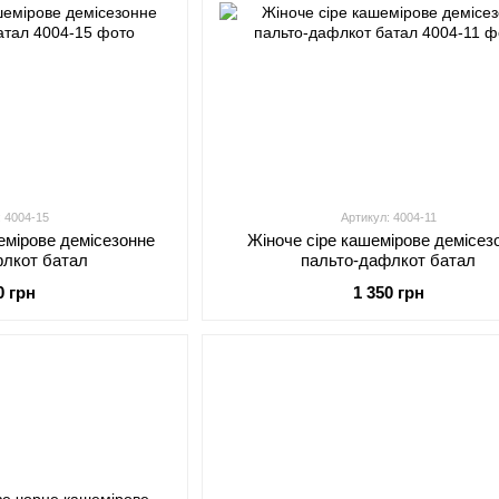
: 4004-15
Артикул: 4004-11
емірове демісезонне
Жіноче сіре кашемірове демісез
флкот батал
пальто-дафлкот батал
0 грн
1 350 грн