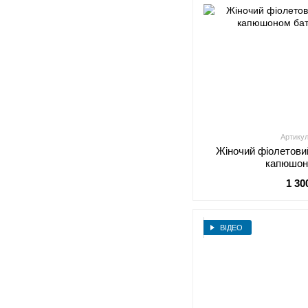
Артикул
Жіночий фіолетови
капюшон
1 30
ВІДЕО