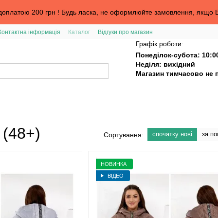
оплатою 200 грн ! Будь ласка, не оформлюйте замовлення, якщо В
Контактна інформація
Каталог
Відгуки про магазин
та
Графік роботи:
Понеділок-субота: 10:0
Неділя: вихідний
Магазин тимчасово не 
 (48+)
спочатку нові
за п
Сортування:
НОВИНКА
ВІДЕО