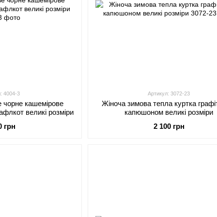
: 4004-3
Артикул: 3072-23
е чорне кашемірове
Жіноча зимова тепла куртка графі
афлкот великі розміри
капюшоном великі розміри
0 грн
2 100 грн