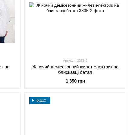
Артикул: 3335-2
ет на
Жіночий демісезонний жилет електрик на
блискавці батал
1 350 грн
ВІДЕО