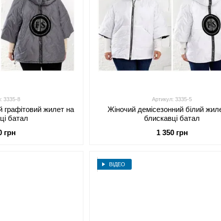
: 3335-8
Артикул: 3335-5
й графітовий жилет на
Жіночий демісезонний білий жил
ці батал
блискавці батал
0 грн
1 350 грн
ВІДЕО