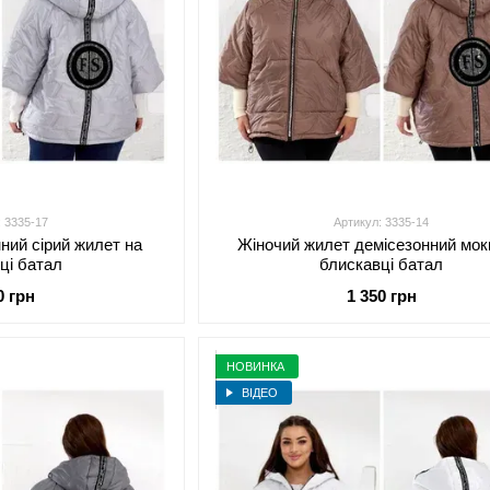
: 3335-17
Артикул: 3335-14
ний сірий жилет на
Жіночий жилет демісезонний мок
ці батал
блискавці батал
0 грн
1 350 грн
НОВИНКА
ВІДЕО