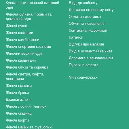
Купальники і жіночий пляжний
Вхід до кабінету
одяг
Доставка по всьому світу
Жіноча білизна, піжами та
Оплата і доставка
домашній одяг
Обмін та повернення
Жіночі сукні
Контактна інформація
Жіночі костюми
Каталог
Жіночі комбінезони
Відгуки про магазин
Жіночі спортивні костюми
Вхід в особистий кабінет
Жіночий верхній одяг
Допомога з замовленням
Жіночі кардигани
Публічна оферта
Жіночі блузи та сорочки
Жіночі светри, кофти,
Ми в соцмережах
лонгсливи
Жіночі піджаки
Жіночі брюки
Джинси жіночі
Жіночі лосини і легінси
Жіночі спідниці
Жіночі шорти
Жіночі майки та футболки