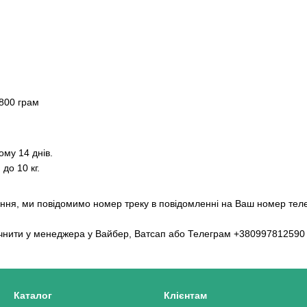
800 грам
ому 14 днів.
до 10 кг.
ння, ми повідомимо номер треку в повідомленні на Ваш номер теле
очнити у менеджера у Вайбер, Ватсап або Телеграм +380997812590
Каталог
Клієнтам