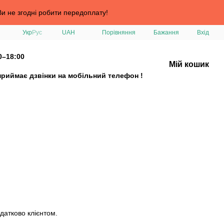
и не згодні робити передоплату!
Порівняння
Укр
Рус
UAH
Бажання
Вхід
0–18:00
Мій кошик
приймає дзвінки на мобільний телефон !
датково клієнтом.