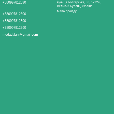
+380997812590
вулиця Болгарська, 88, 67224,
Великий Буялик, Україна
Мапа проїзду
+380997812590
+380997812590
+380997812590
modadalani@gmail.com