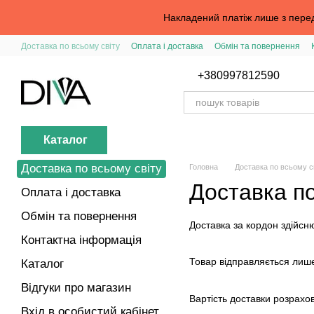
Перейти до основного контенту
Накладений платіж лише з перед
Доставка по всьому світу
Оплата і доставка
Обмін та повернення
Вхід в особистий кабінет
Допомога з замовленням
Публічна офер
+380997812590
Каталог
Доставка по всьому світу
Головна
Доставка по всьому с
Доставка по
Оплата і доставка
Обмін та повернення
Доставка за кордон здійс
Контактна інформація
Товар відправляється лише
Каталог
Відгуки про магазин
Вартість доставки розрахо
Вхід в особистий кабінет