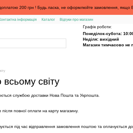
оплатою 200 грн ! Будь ласка, не оформлюйте замовлення, якщо В
Контактна інформація
Каталог
Відгуки про магазин
та
Графік роботи:
Понеділок-субота: 10:0
Неділя: вихідний
Магазин тимчасово не 
віту
 всьому світу
нюється службою доставки Нова Пошта та Укрпошта.
 після повної оплати на карту магазину.
вується під час відправлення замовлення поштою та оплачується до