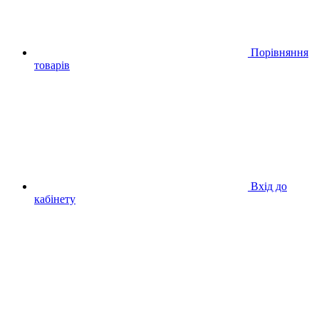
Порівняння
товарів
Вхід до
кабінету