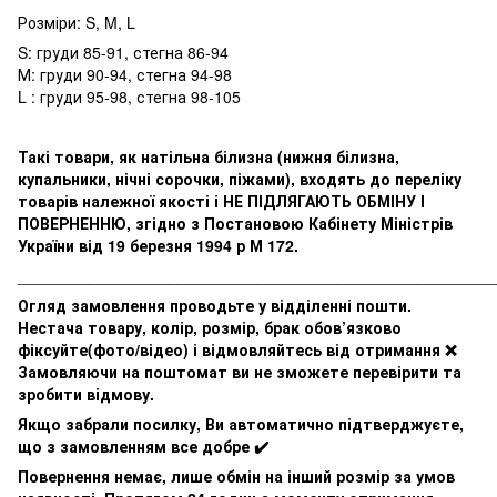
Розміри: S, M, L
S: груди 85-91, стегна 86-94
М: груди 90-94, стегна 94-98
L : груди 95-98, стегна 98-105
Такі товари, як натільна білизна (нижня білизна,
купальники, нічні сорочки, піжами), входять до переліку
товарів належної якості і НЕ ПІДЛЯГАЮТЬ ОБМІНУ І
ПОВЕРНЕННЮ, згідно з Постановою Кабінету Міністрів
України від 19 березня 1994 р М 172.
______________________________________________________
Огляд замовлення проводьте у відділенні пошти.
Нестача товару, колір, розмір, брак обов’язково
фіксуйте(фото/відео) і відмовляйтесь від отримання ❌
Замовляючи на поштомат ви не зможете перевірити та
зробити відмову.
Якщо забрали посилку, Ви автоматично підтверджуєте,
що з замовленням все добре ✔️
Повернення немає, лише обмін на інший розмір за умов