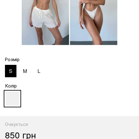
Розмір
S
M
L
Колір
Очікується
850 грн