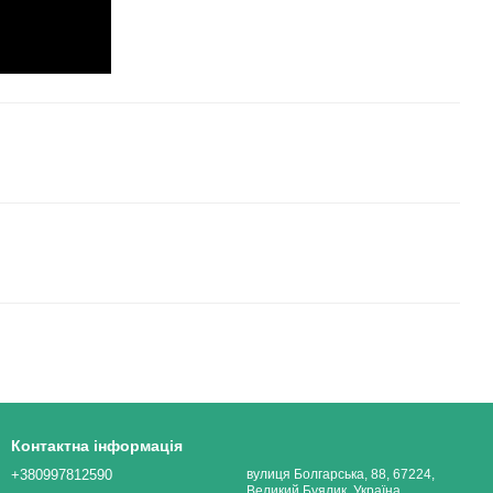
Контактна інформація
+380997812590
вулиця Болгарська, 88, 67224,
Великий Буялик, Україна