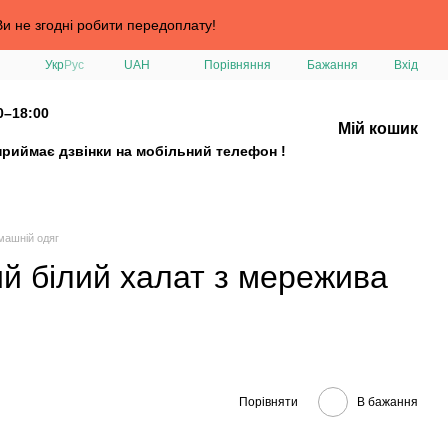
и не згодні робити передоплату!
Порівняння
Укр
Рус
UAH
Бажання
Вхід
0–18:00
Мій кошик
приймає дзвінки на мобільний телефон !
омашній одяг
й білий халат з мережива
Порівняти
В бажання