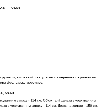
-56
58-60
м рукавом, виконаний з натурального мережива с купоном по
анина французьке мереживо.
56, 58-60
ахуванням запаху - 114 см, Об'єм талії халата з урахуванням
алата з урахуванням запаху - 114 см, Довжина халата - 150 см,