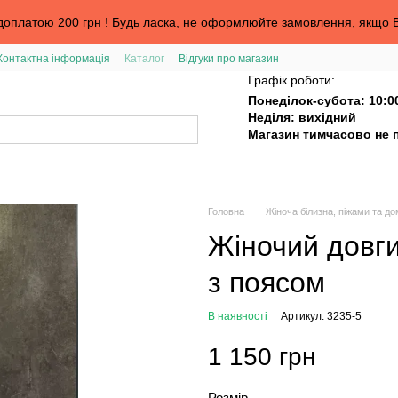
оплатою 200 грн ! Будь ласка, не оформлюйте замовлення, якщо В
Контактна інформація
Каталог
Відгуки про магазин
та
Графік роботи:
Понеділок-субота: 10:0
Неділя: вихідний
Магазин тимчасово не 
Головна
Жіноча білизна, піжами та д
Жіночий довги
з поясом
В наявності
Артикул: 3235-5
1 150 грн
Розмір