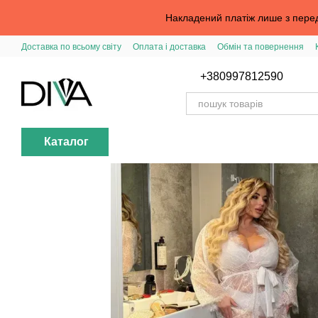
Перейти до основного контенту
Накладений платіж лише з перед
Доставка по всьому світу
Оплата і доставка
Обмін та повернення
Вхід в особистий кабінет
Допомога з замовленням
Публічна офер
+380997812590
Каталог