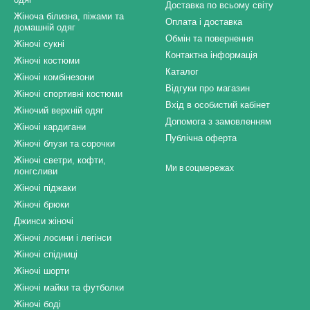
Доставка по всьому світу
Жіноча білизна, піжами та
Оплата і доставка
домашній одяг
Обмін та повернення
Жіночі сукні
Контактна інформація
Жіночі костюми
Каталог
Жіночі комбінезони
Відгуки про магазин
Жіночі спортивні костюми
Вхід в особистий кабінет
Жіночий верхній одяг
Допомога з замовленням
Жіночі кардигани
Публічна оферта
Жіночі блузи та сорочки
Жіночі светри, кофти,
Ми в соцмережах
лонгсливи
Жіночі піджаки
Жіночі брюки
Джинси жіночі
Жіночі лосини і легінси
Жіночі спідниці
Жіночі шорти
Жіночі майки та футболки
Жіночі боді