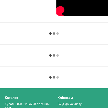
Каталог
Клієнтам
Купальники і жіночий пляжний
Вхід до кабінету
одяг