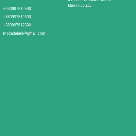
Мапа проїзду
+380997812590
+380997812590
+380997812590
modadalani@gmail.com