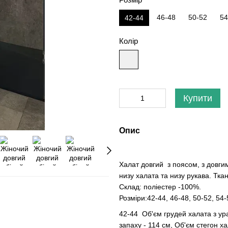
46-48
50-52
54
42-44
Колір
Купити
Опис
Халат довгий з поясом, з довги
низу халата та низу рукава. Тк
Склад: поліестер -100%.
Розміри:42-44, 46-48, 50-52, 54-
42-44 Об'єм грудей халата з ур
запаху - 114 см, Об'єм стегон х