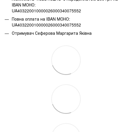
IBAN МОНО:
UA403220010000026000340075552
Повна оплата на IBAN МОНО:
UA403220010000026000340075552
Отримувач Сеферова Маргарита Яківна