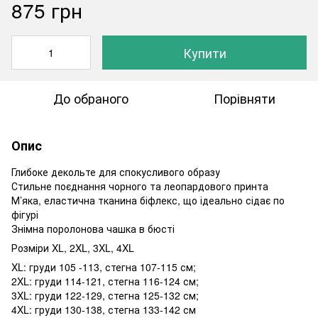
875 грн
Купити
До обраного
Порівняти
Опис
Глибоке декольте для спокусливого образу
Стильне поєднання чорного та леопардового принта
М’яка, еластична тканина біфлекс, що ідеально сідає по
фігурі
Знімна поролонова чашка в бюсті
Розміри XL, 2XL, 3XL, 4XL
XL: груди 105 -113, стегна 107-115 см;
2XL: груди 114-121, стегна 116-124 см;
3XL: груди 122-129, стегна 125-132 см;
4XL: груди 130-138, стегна 133-142 см