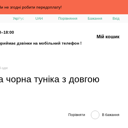
и не згодні робити передоплату!
Порівняння
Укр
Рус
UAH
Бажання
Вхід
0–18:00
Мій кошик
приймає дзвінки на мобільний телефон !
й одяг
 чорна туніка з довгою
Порівняти
В бажання