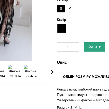
M
S
Колір
Купити
Опис
ОБМІН РОЗМІРУ МОЖЛИВ
Легка в’язка, глибокий виріз і
Підкреслює силует, створює ефе
Універсальний фасон – вигляда
Розміри S, M, L: