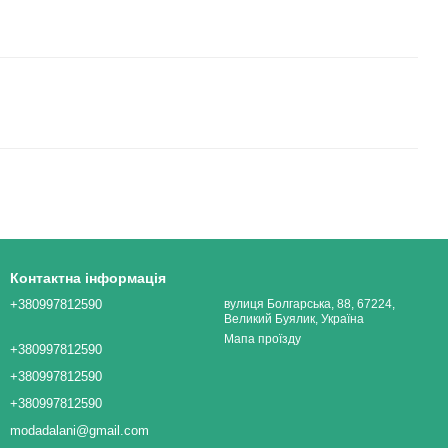
Контактна інформація
+380997812590
вулиця Болгарська, 88, 67224,
Великий Буялик, Україна
Мапа проїзду
+380997812590
+380997812590
+380997812590
modadalani@gmail.com