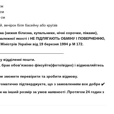
см
 см
 см
 вечірок біля басейну або круїзів
на (нижня білизна, купальники, нічні сорочки, піжами),
 належної якості і НЕ ПІДЛЯГАЮТЬ ОБМІНУ І ПОВЕРНЕННЮ,
Міністрів України від 19 березня 1994 р М 172.
________________________________
у відділенні пошти.
р, брак обов’язково фіксуйте(фото/відео) і відмовляйтесь
е зможете перевірити та зробити відмову.
томатично підтверджуєте, що з замовленням все добре ✔️
 на інший розмір за умов наявності .Протягом 24 годин з