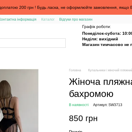
оплатою 200 грн ! Будь ласка, не оформлюйте замовлення, якщо В
Контактна інформація
Каталог
Відгуки про магазин
та
Графік роботи:
Понеділок-субота: 10:0
Неділя: вихідний
Магазин тимчасово не 
Головна
Купальники і жіночий пляжни
Жіноча пляжна
бахромою
В наявності
Артикул: SW3713
850 грн
Розмір