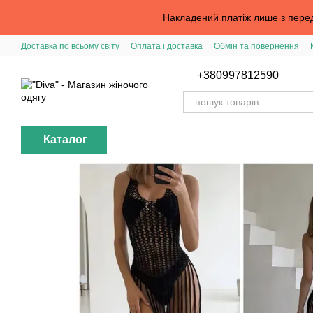
Перейти до основного контенту
Накладений платіж лише з перед
Доставка по всьому світу
Оплата і доставка
Обмін та повернення
Вхід в особистий кабінет
Допомога з замовленням
Публічна офер
+380997812590
Каталог