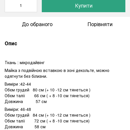
Купити
До обраного
Порівняти
Опис
Ткань : мікродайвінг
Майка з подвійною вставкою в зоні декольте, можно
одягнути без білизни.
Виміри :42-44
Обєм грудей 80 см (+ 10 -12 см тянеться )
Обєм талії 66 см ( + 8 -10 см тянеться)
Довжина 57 см
Виміри: 46-48
Обєм грудей 84 см (+ 10 -12 см тянеться )
Обєм талії 72 см ( + 8 -10 см тянеться)
Довжина 58 см