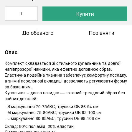
Купити
До обраного
Порівняти
Опис
Комплект складається зі стильного купальника та довгої
напівпрозорої накидки, яка ефектно доповнює образ.
Еластична подвійна тканина забезпечує комфортну посадку,
а знімні поролонові вкладиші дозволяють регулювати форму
за бажанням.
Купальник + довга накидка — готовий трендовий образ без
зайвих деталей.
- S маркування 70-75АВС, трусики ОБ 86-94 см
- M маркування 75-80АВС, трусики ОБ 92-100 см
- L маркування 80-85АВС, трусики ОБ 98-106 см
Склад: 80% поліамід, 20% еластан
Довжина накидки: 132 см