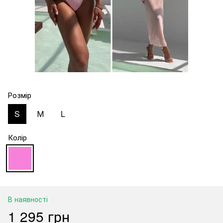
Розмір
S
М
L
Колір
В наявності
1 295 грн