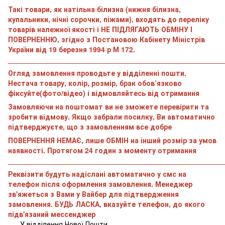
Такі товари, як натільна білизна (нижня білизна,
купальники, нічні сорочки, піжами), входять до переліку
товарів належної якості і НЕ ПІДЛЯГАЮТЬ ОБМІНУ І
ПОВЕРНЕННЮ, згідно з Постановою Кабінету Міністрів
України від 19 березня 1994 р М 172.
______________________________________________________
Огляд замовлення проводьте у відділенні пошти.
Нестача товару, колір, розмір, брак обов’язково
фіксуйте(фото/відео) і відмовляйтесь від отримання
Замовляючи на поштомат ви не зможете перевірити та
зробити відмову. Якщо забрали посилку, Ви автоматично
підтверджуєте, що з замовленням все добре
ПОВЕРНЕННЯ НЕМАЄ, лише ОБМІН на інший розмір за умов
наявності. Протягом 24 годин з моменту отримання
______________________________________________________
Реквізити будуть надіслані автоматично у смс на
телефон після оформлення замовлення. Менеджер
зв'яжеться з Вами у Вайбер для підтвердження
замовлення. БУДЬ ЛАСКА, вказуйте телефон, до якого
підв'язаний мессенджер
У відділення Нової Пошти