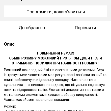
Повідомити, коли з'явиться
До обраного
Порівняти
Опис
ПОВЕРНЕННЯ НЕМАЄ!
ОБМІН РОЗМІРУ МОЖЛИВИЙ ПРОТЯГОМ ДОБИ ПІСЛЯ
ОТРИМАННЯ ПОСИЛКИ ПРИ НАЯВНОСТІ РОЗМІРУ !
Розкішний шоколадний бікіні з елегантними деталями. Верх
із трикутними чашечками має регульовані зав’язки на шиї та
спині, забезпечуючи ідеальну посадку. Нижня частина
купальника — з високою посадкою, що візуально подовжує
ноги та підкреслює талію. Елегантні декоративні вставки з
металевими елементами додають образу вишуканості.
Чашка має зйомні паралонові вкладиші.
Розмір:
- S маркування 70-75АВС, трусики ОБ 86-94 см