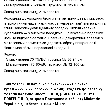
- M маркування 75-80АВС, трусики ОБ 92-100 см
Склад 80% поліамід, 20% еластан
Розкішний шоколадний бікіні з елегантними деталями. Верх
із трикутними чашечками має регульовані зав’язки на шиї та
спині, забезпечуючи ідеальну посадку. Нижня частина
купальника — з високою посадкою, що візуально подовжує
ноги та підкреслює талію. Елегантні декоративні вставки з
металевими елементами додають образу вишуканості.
Чашка має зйомні паралонові вкладиші.
Розмір:
- S маркування 70-75АВС, трусики ОБ 86-94 см
- M маркування 75-80АВС, трусики ОБ 92-100 см
Склад 80% поліамід, 20% еластан
Такі товари, як натільна білизна (нижня білизна,
купальники, нічні сорочки, піжами), входять до переліку
товарів належної якості і НЕ ПІДЛЯГАЮТЬ ОБМІНУ І
ПОВЕРНЕННЮ, згідно з Постановою Кабінету Міністрів
України від 19 березня 1994 р М 172.