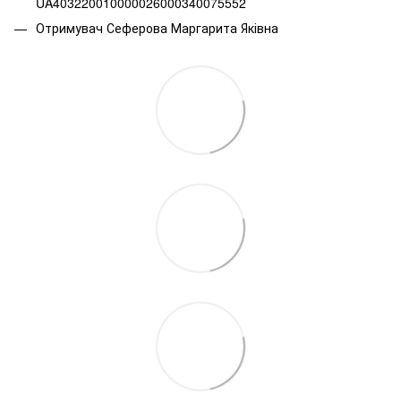
UA403220010000026000340075552
Отримувач Сеферова Маргарита Яківна