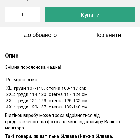
Купити
До обраного
Порівняти
Опис
Знімна поролонова чашка!
———
Розмірна сітка:
XL: груди 107-113, стегна 108-117 см;
2XL: груди 114-120, стегна 117-124 см;
3XL: груди 121-129, стегна 125-132 см;
4XL: груди 129-137, стегна 132-140 см
Відтінок виробу може трохи відрізнятися від
представленого на фото залежно від кольору Вашого
монітора.
Такі товари, як натільна білизна (Нижня білизна,