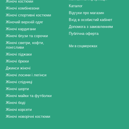
Жіночі костюми
Каталог
Жіночі комбінезони
Відгуки про магазин
Жіночі спортивні костюми
Вхід в особистий кабінет
Жіночий верхній одяг
Допомога з замовленням
Жіночі кардигани
Публічна оферта
Жіночі блузи та сорочки
Жіночі светри, кофти,
Ми в соцмережах
лонгсливи
Жіночі піджаки
Жіночі брюки
Джинси жіночі
Жіночі лосини і легінси
Жіночі спідниці
Жіночі шорти
Жіночі майки та футболки
Жіночі боді
Жіночі корсети
Жіночі новорічні костюми