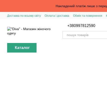
Перейти до основного контенту
Накладений платіж лише з перед
Доставка по всьому світу
Оплата і доставка
Обмін та повернення
Вхід в особистий кабінет
Допомога з замовленням
Публічна офер
+380997812590
Каталог