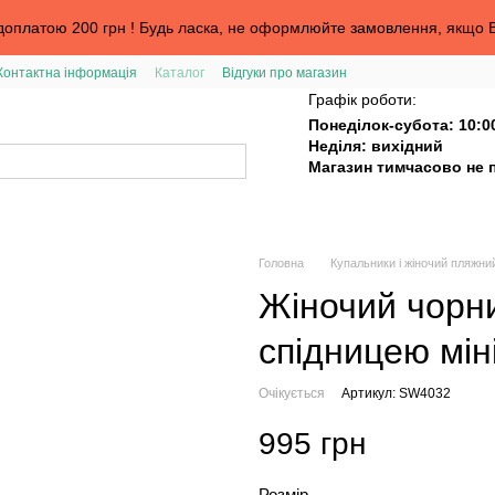
оплатою 200 грн ! Будь ласка, не оформлюйте замовлення, якщо В
Контактна інформація
Каталог
Відгуки про магазин
та
Графік роботи:
Понеділок-субота: 10:0
Неділя: вихідний
Магазин тимчасово не 
Головна
Купальники і жіночий пляжни
Жіночий чорни
спідницею мін
Очікується
Артикул: SW4032
995 грн
Розмір