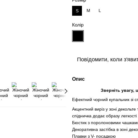
М
L
S
Колір
Повідомити, коли з'яви
Опис
Зверніть увагу, 
Ефектний чорний купальник зі с
Акцентний виріз у зоні декольте
спідничка додає образу легкості
Бюстик з поролоновими чашками,
Декоративна застібка в зоні дек
Плавки з V- посадкою