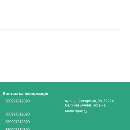
Контактна інформація
+380997812590
вулиця Болгарська, 88, 67224,
Великий Буялик, Україна
Мапа проїзду
+380997812590
+380997812590
+380997812590