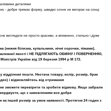
еталевими деталями
кс - добре тримає форму, швидко сохне не вигорає на сонці
хоче виглядати не просто красиво, а впевнено, стильно і дуже
на (нижня білизна, купальники, нічні сорочки, піжами),
 належної якості і НЕ ПІДЛЯГАЮТЬ ОБМІНУ І ПОВЕРНЕННЮ,
Міністрів України від 19 березня 1994 р М 172.
________________________________
 відділенні пошти. Нестача товару, колір, розмір, брак
део) і відмовляйтесь від отримання
е зможете перевірити та зробити відмову. Якщо забрали
тверджуєте, що з замовленням все добре
 на інший розмір за умов наявності. Протягом 24 годин з