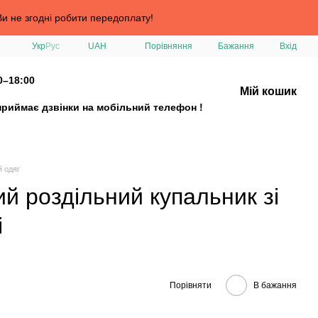
и не згодні робити передоплату!
Порівняння
Укр
Рус
UAH
Бажання
Вхід
0–18:00
Мій кошик
приймає дзвінки на мобільний телефон !
й одяг
й роздільний купальник зі
і
Порівняти
В бажання