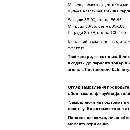
Міні-спідничка з акцентними м
Щільна еластична тканина біфле
S: груди 85-90, стегна 86-95,
М: груди 90-95, стегна 95-100
L: груди 95-99, стегна 100-105
Ідеальний варіант для тих, хто 
ефектно
Такі товари, як натільна білиз
входять до переліку товарів
згідно з Постановою Кабінету 
__________________________
Огляд замовлення проводьте у
обов’язково фіксуйте(фото/ві
Замовляючи на поштомат ви н
посилку, Ви автоматично під
Повернення немає, лише обмін
моменту отримання