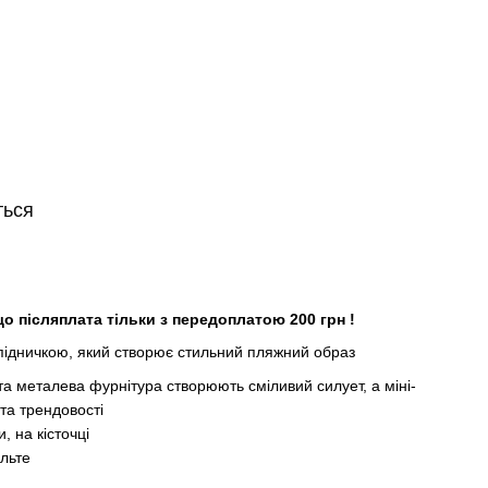
ться
що післяплата тільки з передоплатою 200 грн !
підничкою, який створює стильний пляжний образ
 та металева фурнітура створюють сміливий силует, а міні-
 та трендовості
 на кісточці
ольте