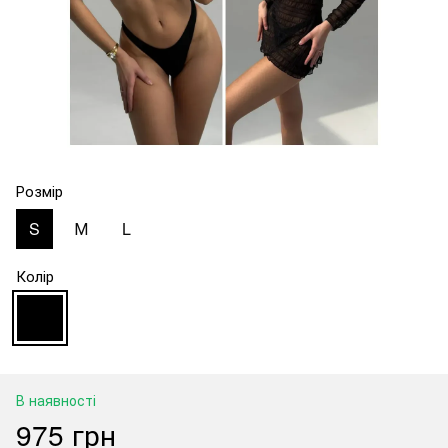
Розмір
S
М
L
Колір
В наявності
975 грн