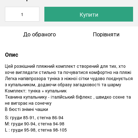
Купити
До обраного
Порівняти
Опис
Цей розкішний пляжний комплект створений для тих, хто
хоче виглядати стильно та почуватися комфортно на пляжі
Легка напівпрозора туніка з ніжної сітки чудово поєднується
з купальником, додаючи образу загадковості та шарму
Комплект: туніка + купальник
Тканина купальнику - італійський біфлекс , швидко сохне та
не вигорає на сонечку
В бюсті знімні чашки
S: груди 85-91, стегна 86-94
М: груди 90-94, стегна 94-98
L : груди 95-98, стегна 98-105