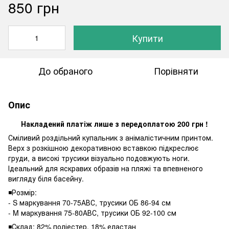
850 грн
Купити
До обраного
Порівняти
Опис
Накладений платіж лише з передоплатою 200 грн !
Сміливий роздільний купальник з анімалістичним принтом.
Верх з розкішною декоративною вставкою підкреслює
груди, а високі трусики візуально подовжують ноги.
Ідеальний для яскравих образів на пляжі та впевненого
вигляду біля басейну.
◾️Розмір:
- S маркування 70-75АВС, трусики ОБ 86-94 см
- M маркування 75-80АВС, трусики ОБ 92-100 см
◾️Склад: 82% поліестер, 18% еластан