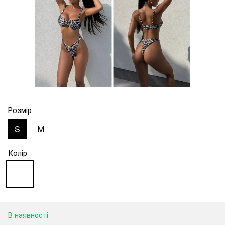
Розмір
S
М
Колір
В наявності