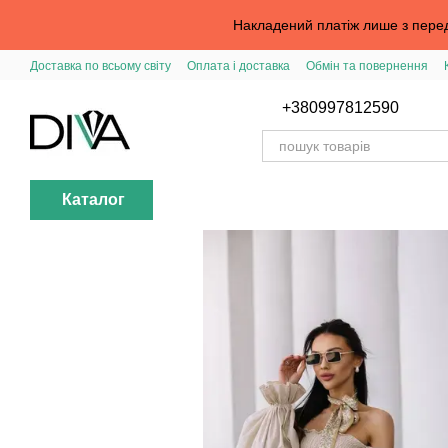
Перейти до основного контенту
Накладений платіж лише з перед
Доставка по всьому світу
Оплата і доставка
Обмін та повернення
Вхід в особистий кабінет
Допомога з замовленням
Публічна офер
+380997812590
Каталог