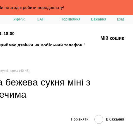
и не згодні робити передоплату!
Порівняння
Укр
Рус
UAH
Бажання
Вхід
0–18:00
Мій кошик
приймає дзвінки на мобільний телефон !
сукні норма (40-46)
 бежева сукня міні з
лечима
Порівняти
В бажання