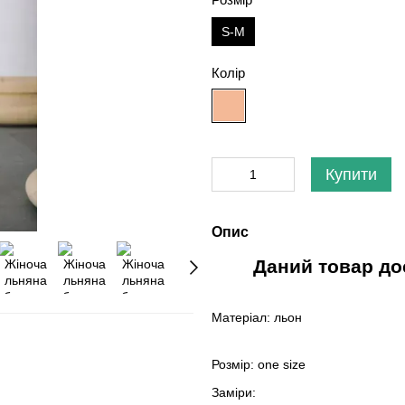
S-M
Колір
Купити
Опис
Даний товар до
Матеріал: льон
Розмір: one size
Заміри: