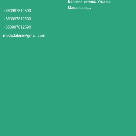
Великий Буялик, Україна
Мапа проїзду
+380997812590
+380997812590
+380997812590
modadalani@gmail.com