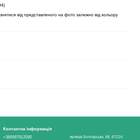
94)
ізнятися від представленого на фото залежно від кольору
Контактна інформація
+380997812590
вулиця Болгарська, 88, 67224,