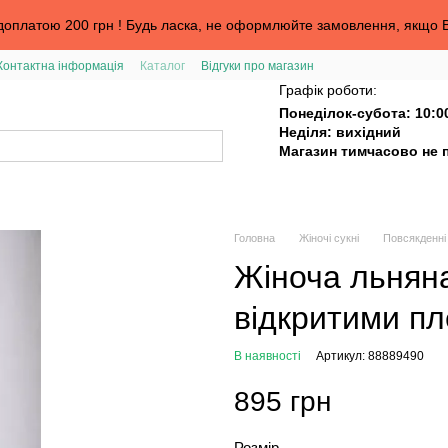
оплатою 200 грн ! Будь ласка, не оформлюйте замовлення, якщо В
Контактна інформація
Каталог
Відгуки про магазин
та
Графік роботи:
Понеділок-субота: 10:0
Неділя: вихідний
Магазин тимчасово не 
Головна
Жіночі сукні
Повсякденні 
Жіноча льняна
відкритими п
В наявності
Артикул: 88889490
895 грн
Розмір