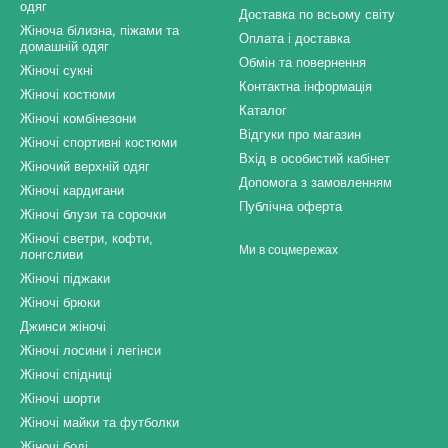
одяг
Доставка по всьому світу
Жіноча білизна, піжами та
Оплата і доставка
домашній одяг
Обмін та повернення
Жіночі сукні
Контактна інформація
Жіночі костюми
Каталог
Жіночі комбінезони
Відгуки про магазин
Жіночі спортивні костюми
Вхід в особистий кабінет
Жіночий верхній одяг
Допомога з замовленням
Жіночі кардигани
Публічна оферта
Жіночі блузи та сорочки
Жіночі светри, кофти,
Ми в соцмережах
лонгсливи
Жіночі піджаки
Жіночі брюки
Джинси жіночі
Жіночі лосини і легінси
Жіночі спідниці
Жіночі шорти
Жіночі майки та футболки
Жіночі боді