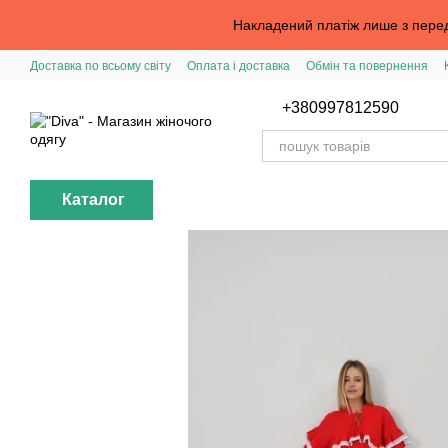
Перейти до основного контенту
Накладений платіж лише з перед
Доставка по всьому світу
Оплата і доставка
Обмін та повернення
Вхід в особистий кабінет
Допомога з замовленням
Публічна офер
+380997812590
Каталог