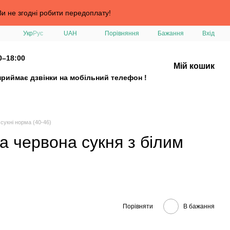
и не згодні робити передоплату!
Порівняння
Укр
Рус
UAH
Бажання
Вхід
0–18:00
Мій кошик
приймає дзвінки на мобільний телефон !
сукні норма (40-46)
а червона сукня з білим
Порівняти
В бажання