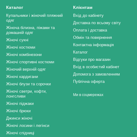
Каталог
Клієнтам
Купальники і жіночий пляжний
Вхід до кабінету
одяг
Доставка по всьому світу
Жіноча білизна, піжами та
Оплата і доставка
домашній одяг
Обмін та повернення
Жіночі сукні
Контактна інформація
Жіночі костюми
Каталог
Жіночі комбінезони
Відгуки про магазин
Жіночі спортивні костюми
Вхід в особистий кабінет
Жіночий верхній одяг
Допомога з замовленням
Жіночі кардигани
Публічна оферта
Жіночі блузи та сорочки
Жіночі светри, кофти,
Ми в соцмережах
лонгсливи
Жіночі піджаки
Жіночі брюки
Джинси жіночі
Жіночі лосини і легінси
Жіночі спідниці