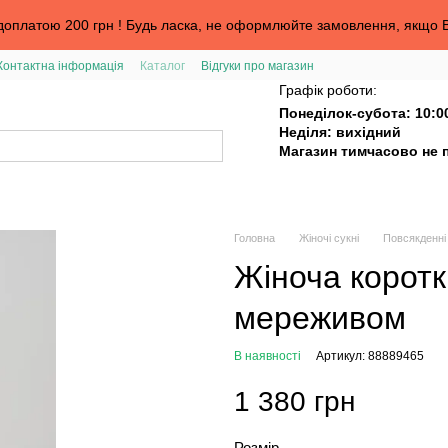
оплатою 200 грн ! Будь ласка, не оформлюйте замовлення, якщо В
Контактна інформація
Каталог
Відгуки про магазин
та
Графік роботи:
Понеділок-субота: 10:0
Неділя: вихідний
Магазин тимчасово не 
Головна
Жіночі сукні
Повсякденні 
Жіноча коротк
мереживом
В наявності
Артикул: 88889465
1 380 грн
Розмір