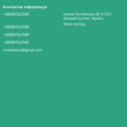
Контактна інформація
+380997812590
вулиця Болгарська, 88, 67224,
Великий Буялик, Україна
Мапа проїзду
+380997812590
+380997812590
+380997812590
modadalani@gmail.com