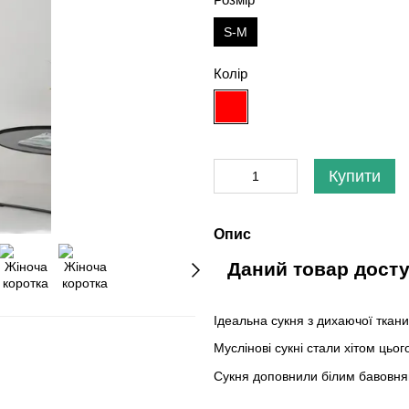
S-M
Колір
Купити
Опис
Даний товар досту
Ідеальна сукня з дихаючої тканин
Муслінові сукні стали хітом цьо
Сукня доповнили білим бавовня