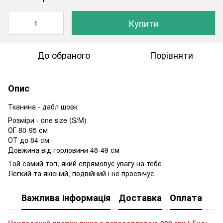
Купити
До обраного
Порівняти
Опис
Тканина - дабл шовк
Розміри - one size (S/M)
ОГ 80-95 см
ОТ до 84 см
Довжина від горловини 48-49 см
Той самий топ, який спрямовує увагу на тебе
Легкий та якісний, подвійний і не просвічує
Важлива інформація
Доставка
Оплата
Накладений платіж лише з передоплатою 200 грн ! Будь