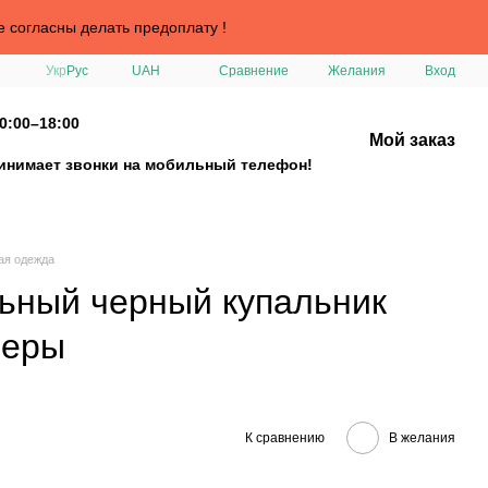
е согласны делать предоплату !
Сравнение
Укр
Рус
UAH
Желания
Вход
0:00–18:00
Мой заказ
ринимает звонки на мобильный телефон!
ая одежда
ьный черный купальник
меры
К сравнению
В желания