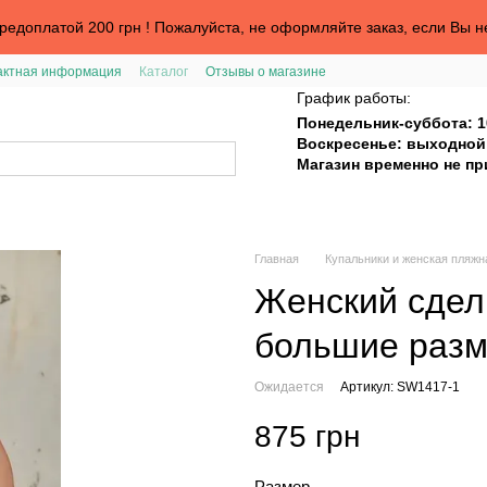
едоплатой 200 грн ! Пожалуйста, не оформляйте заказ, если Вы н
актная информация
Каталог
Отзывы о магазине
График работы:
Понедельник-суббота: 1
Воскресенье: выходной
Магазин временно не п
Главная
Купальники и женская пляжн
Женский сдел
большие раз
Ожидается
Артикул: SW1417-1
875 грн
Размер