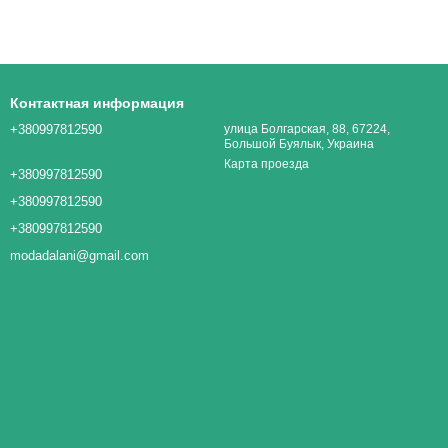
Контактная информация
+380997812590
улица Болгарская, 88, 67224,
Большой Буялык, Украина
Карта проезда
+380997812590
+380997812590
+380997812590
modadalani@gmail.com