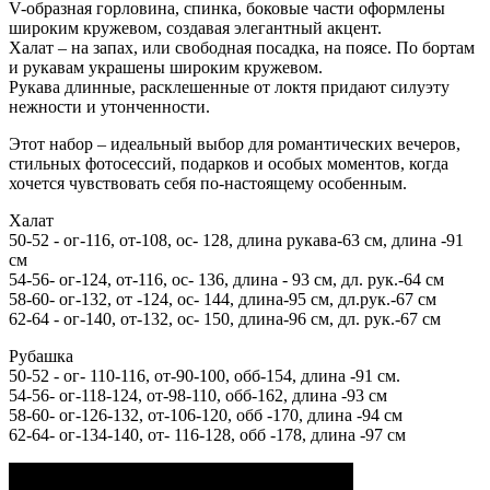
V-образная горловина, спинка, боковые части оформлены
широким кружевом, создавая элегантный акцент.
Халат – на запах, или свободная посадка, на поясе. По бортам
и рукавам украшены широким кружевом.
Рукава длинные, расклешенные от локтя придают силуэту
нежности и утонченности.
Этот набор – идеальный выбор для романтических вечеров,
стильных фотосессий, подарков и особых моментов, когда
хочется чувствовать себя по-настоящему особенным.
Халат
50-52 - ог-116, от-108, ос- 128, длина рукава-63 см, длина -91
см
54-56- ог-124, от-116, ос- 136, длина - 93 см, дл. рук.-64 см
58-60- ог-132, от -124, ос- 144, длина-95 см, дл.рук.-67 см
62-64 - ог-140, от-132, ос- 150, длина-96 см, дл. рук.-67 см
Рубашка
50-52 - ог- 110-116, от-90-100, обб-154, длина -91 см.
54-56- ог-118-124, от-98-110, обб-162, длина -93 см
58-60- ог-126-132, от-106-120, обб -170, длина -94 см
62-64- ог-134-140, от- 116-128, обб -178, длина -97 см