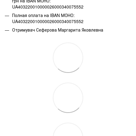
грн на IBAN МОНО:
UA403220010000026000340075552
Полная оплата на IBAN МОНО:
UA403220010000026000340075552
Отримувач Сеферова Маргарита Яковлевна