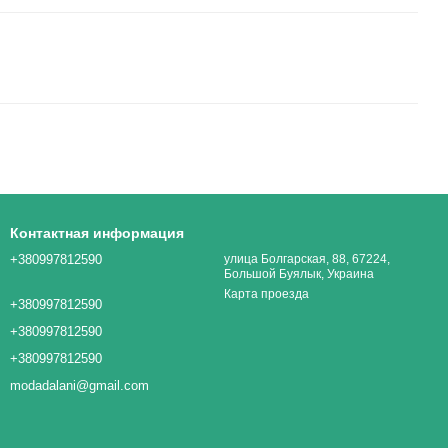
Контактная информация
+380997812590
улица Болгарская, 88, 67224,
Большой Буялык, Украина
Карта проезда
+380997812590
+380997812590
+380997812590
modadalani@gmail.com