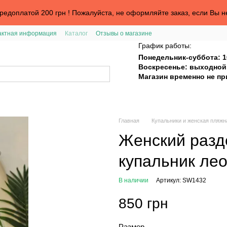
едоплатой 200 грн ! Пожалуйста, не оформляйте заказ, если Вы н
актная информация
Каталог
Отзывы о магазине
График работы:
Понедельник-суббота: 1
Воскресенье: выходной
Магазин временно не п
Главная
Купальники и женская пляжн
Женский раз
купальник ле
В наличии
Артикул: SW1432
850 грн
Размер