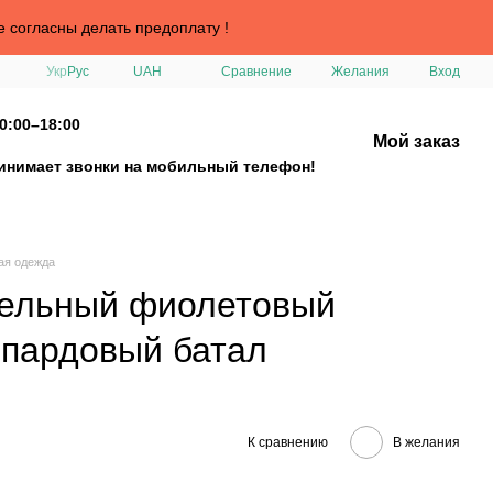
е согласны делать предоплату !
Сравнение
Укр
Рус
UAH
Желания
Вход
0:00–18:00
Мой заказ
ринимает звонки на мобильный телефон!
ая одежда
дельный фиолетовый
опардовый батал
К сравнению
В желания