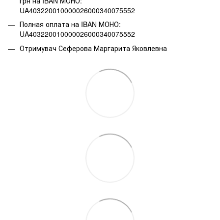
грн на IBAN МОНО:
UA403220010000026000340075552
Полная оплата на IBAN МОНО:
UA403220010000026000340075552
Отримувач Сеферова Маргарита Яковлевна