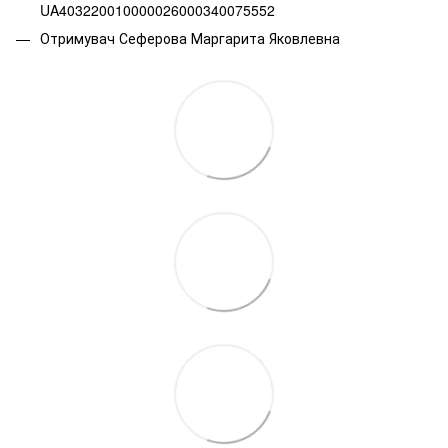
UA403220010000026000340075552
Отримувач Сеферова Маргарита Яковлевна