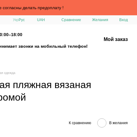
е согласны делать предоплату !
Сравнение
Укр
Рус
UAH
Желания
Вход
0:00–18:00
Мой заказ
ринимает звонки на мобильный телефон!
ая одежда
ая пляжная вязаная
хромой
К сравнению
В желания