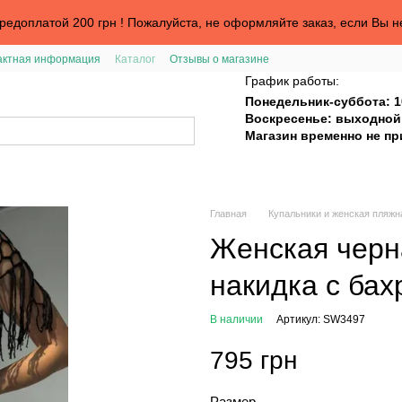
едоплатой 200 грн ! Пожалуйста, не оформляйте заказ, если Вы н
актная информация
Каталог
Отзывы о магазине
График работы:
Понедельник-суббота: 1
Воскресенье: выходной
Магазин временно не п
Главная
Купальники и женская пляжн
Женская черн
накидка с ба
В наличии
Артикул: SW3497
795 грн
Размер