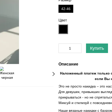
42-46
Цвет
Купить
Описание
Наложенный платеж только с
если Вы 
Это не просто накидка – это на
Для девушек, привыкших выгляде
прикрываться - но не спрятатьс
Миксуй и стилизуй с повседнев
Наши вязаные накидки с бахромо