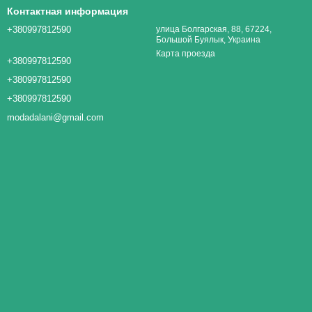
Контактная информация
+380997812590
улица Болгарская, 88, 67224,
Большой Буялык, Украина
Карта проезда
+380997812590
+380997812590
+380997812590
modadalani@gmail.com