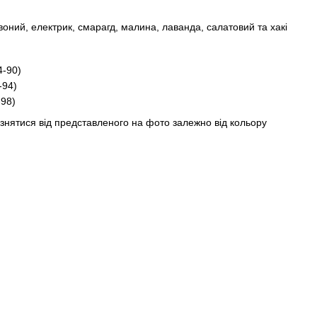
воний, електрик, смарагд, малина, лаванда, салатовий та хакі
4-90)
-94)
-98)
ізнятися від представленого на фото залежно від кольору