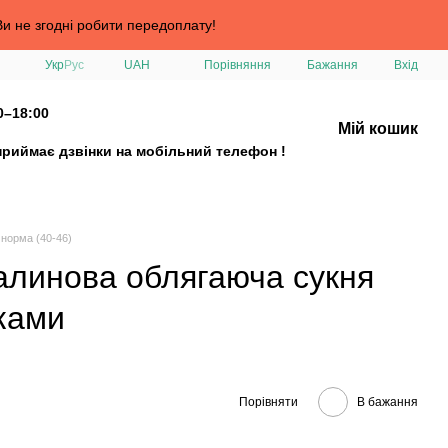
и не згодні робити передоплату!
Порівняння
Укр
Рус
UAH
Бажання
Вхід
0–18:00
Мій кошик
приймає дзвінки на мобільний телефон !
і норма (40-46)
алинова облягаюча сукня
чками
Порівняти
В бажання