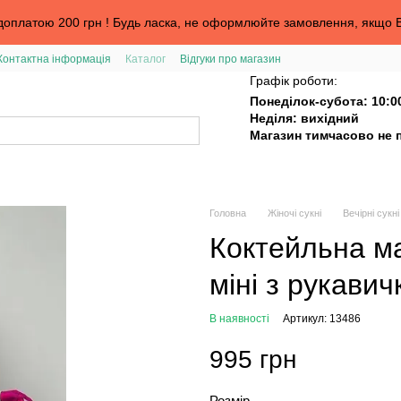
оплатою 200 грн ! Будь ласка, не оформлюйте замовлення, якщо В
Контактна інформація
Каталог
Відгуки про магазин
та
Графік роботи:
Понеділок-субота: 10:0
Неділя: вихідний
Магазин тимчасово не 
Головна
Жіночі сукні
Вечірні сукн
Коктейльна м
міні з рукави
В наявності
Артикул: 13486
995 грн
Розмір