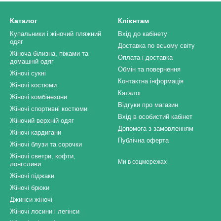
Каталог
Клієнтам
Купальники і жіночий пляжний
Вхід до кабінету
одяг
Доставка по всьому світу
Жіноча білизна, піжами та
Оплата і доставка
домашній одяг
Обмін та повернення
Жіночі сукні
Контактна інформація
Жіночі костюми
Каталог
Жіночі комбінезони
Відгуки про магазин
Жіночі спортивні костюми
Вхід в особистий кабінет
Жіночий верхній одяг
Допомога з замовленням
Жіночі кардигани
Публічна оферта
Жіночі блузи та сорочки
Жіночі светри, кофти,
Ми в соцмережах
лонгсливи
Жіночі піджаки
Жіночі брюки
Джинси жіночі
Жіночі лосини і легінси