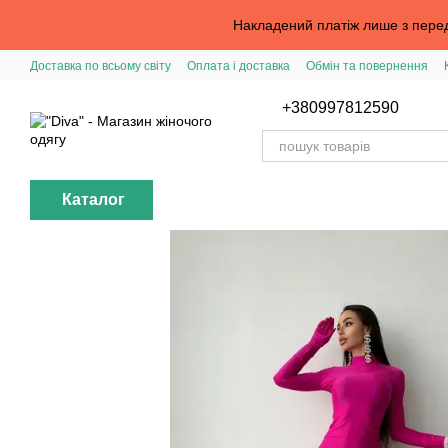
Перейти до основного контенту
Накладений платіж лише з перед
Доставка по всьому світу
Оплата і доставка
Обмін та повернення
Вхід в особистий кабінет
Допомога з замовленням
Публічна офер
+380997812590
Каталог