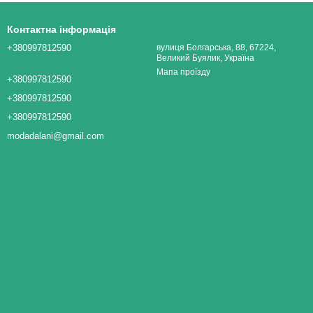
Контактна інформація
+380997812590
вулиця Болгарська, 88, 67224,
Великий Буялик, Україна
Мапа проїзду
+380997812590
+380997812590
+380997812590
modadalani@gmail.com