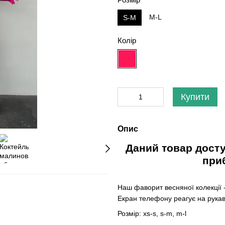
M-L
S-M
Колір
Купити
Опис
Даний товар досту
приб
Наш фаворит весняної колекції 
Екран телефону реагує на рука
Розмір: xs-s, s-m, m-l